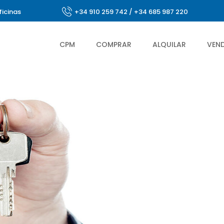
ficinas
+34 910 259 742
/
+34 685 987 220
CPM
COMPRAR
ALQUILAR
VEN