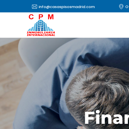
info@casaspisosmadrid.com
O
Fina