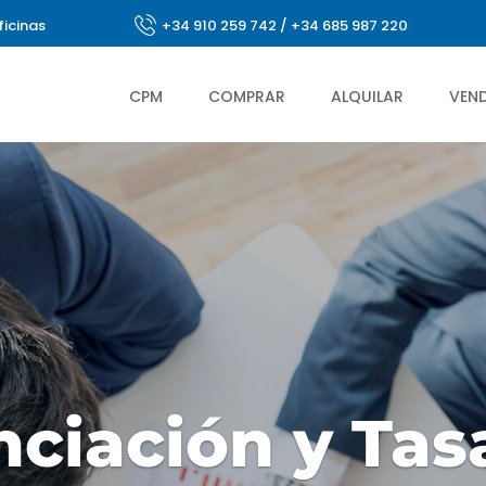
ficinas
+34 910 259 742
/
+34 685 987 220
CPM
COMPRAR
ALQUILAR
VEN
nciación y Tas