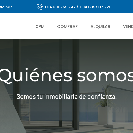
ficinas
+34 910 259 742
/
+34 685 987 220
CPM
COMPRAR
ALQUILAR
VEN
Quiénes somo
Somos tu inmobiliaria de confianza.