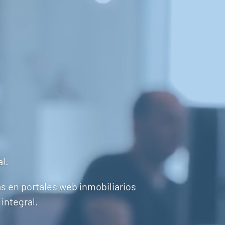
al.
s en portales web inmobiliarios
 integral.