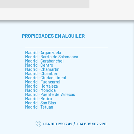
PROPIEDADES EN ALQUILER
Madrid · Arganzuela
Madrid · Barrio de Salamanca
Madrid · Carabanchel
Madrid · Centro
Madrid · Chamartín
Madrid · Chamberí
Madrid · Ciudad Lineal
Madrid · Fuencarral
Madrid · Hortaleza
Madrid · Moncloa
Madrid · Puente de Vallecas
Madrid · Retiro
Madrid · San Blas
Madrid · Tetuán
+34 910 259 742
/
+34 685 987 220