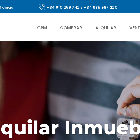
ficinas
+34 910 259 742
/
+34 685 987 220
CPM
COMPRAR
ALQUILAR
VEN
lquilar Inmueb