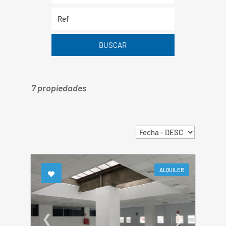
BUSCAR
7 propiedades
ALQUILER
❮
❯