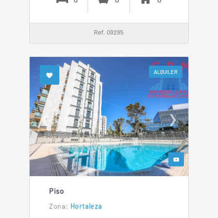
Ref. 09295
ALQUILER
❮
❯
Piso
Hortaleza