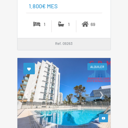
1.800€ MES
1
1
69
Ref. 09263
ALQUILER
❮
❯