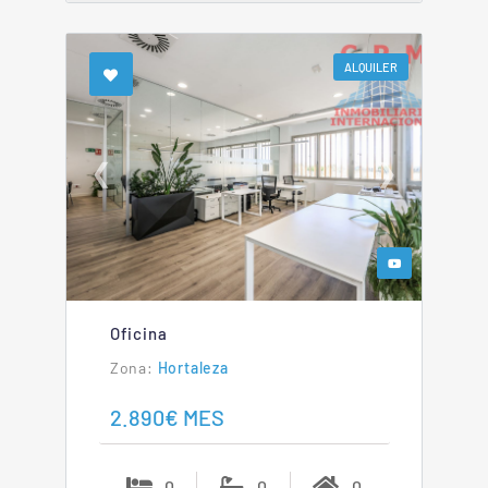
ALQUILER
❮
❯
Oficina
Hortaleza
2.890€ MES
0
0
0