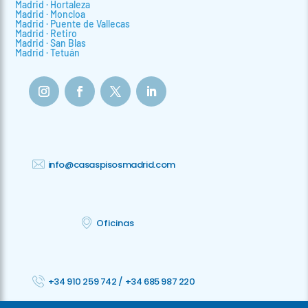
Madrid · Hortaleza
Madrid · Moncloa
Madrid · Puente de Vallecas
Madrid · Retiro
Madrid · San Blas
Madrid · Tetuán
info@casaspisosmadrid.com
Oficinas
+34 910 259 742
/
+34 685 987 220