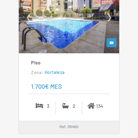
❮
❯
Piso
Hortaleza
1.700€ MES
3
2
134
Ref. 09460