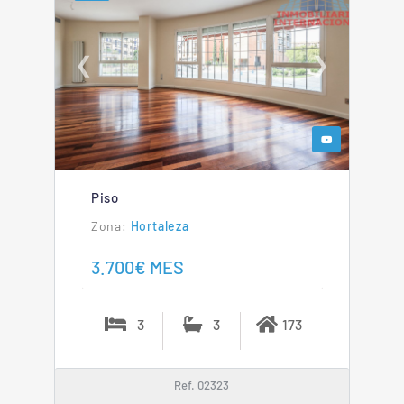
❮
❯
Piso
Hortaleza
3.700€ MES
3
3
173
Ref. 02323