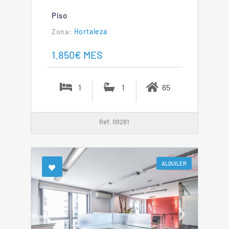
Piso
Hortaleza
1.850€ MES
1
1
65
Ref. 09281
ALQUILER
❮
❯