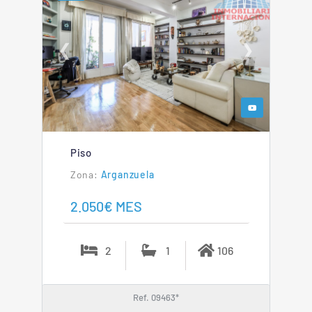
❮
❯
Piso
Arganzuela
2.050€ MES
2
1
106
Ref. 09463*