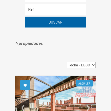
BUSCAR
4 propiedades
ALQUILER
❮
❯