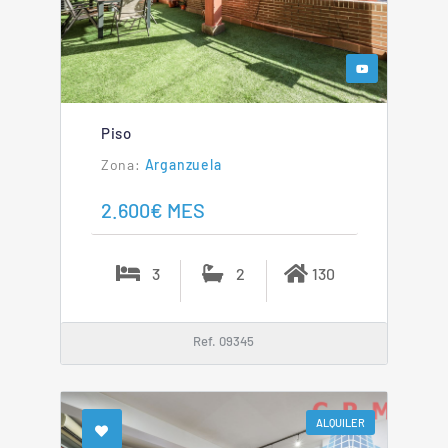
Piso
Arganzuela
2.600€ MES
3
2
130
Ref. 09345
ALQUILER