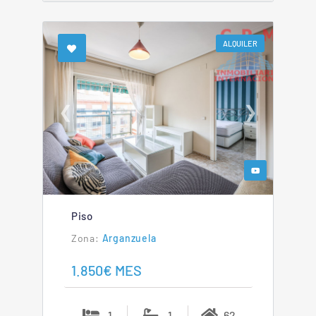
ALQUILER
❮
❯
Piso
Arganzuela
1.850€ MES
1
1
62