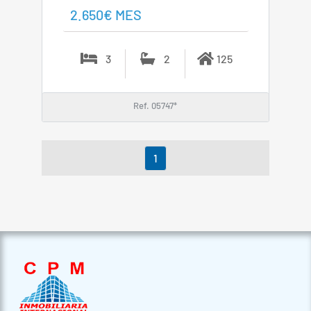
2.650€ MES
3
2
125
Ref. 05747*
1