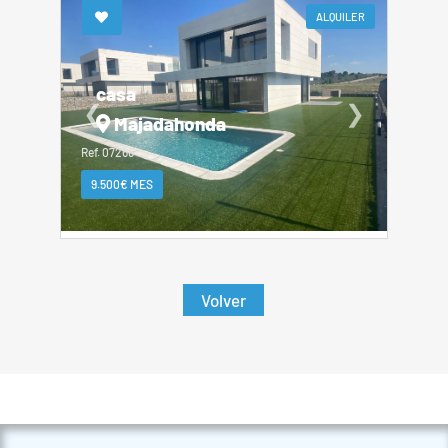
ALQUILER
casa
❮
❯
Majadahonda
Ref. 07266
9.500€ MES
Volver