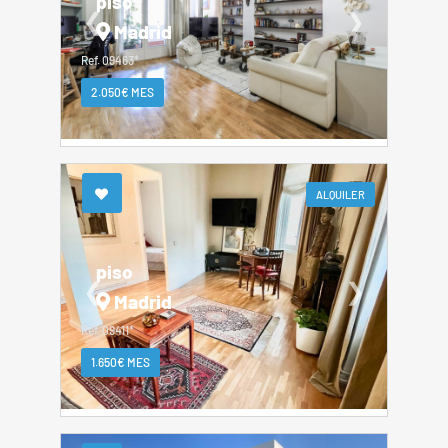
piso
❮
❯
Madrid
Ref. 09463*
2.050€ MES
ALQUILER
piso
❮
❯
Madrid
Ref. 09411*
1.650€ MES