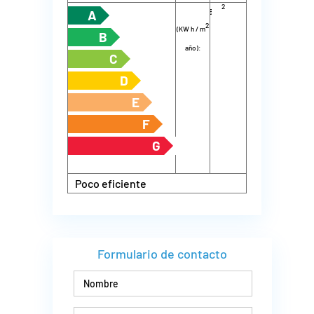
2
energía
m
año):
A
2
(KW h / m
B
año):
C
D
E
F
G
Poco eficiente
Formulario de contacto