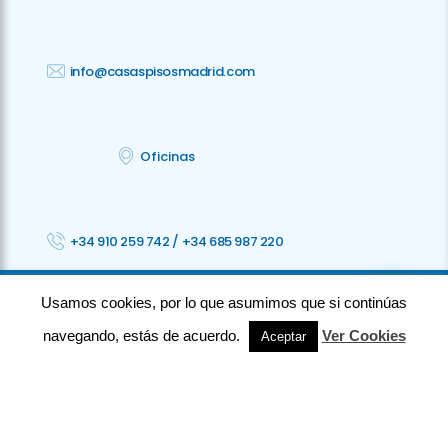
info@casaspisosmadrid.com
Oficinas
+34 910 259 742
/
+34 685 987 220
Usamos cookies, por lo que asumimos que si continúas
©2023 CPM · Todos los derechos reservados ·
Privacidad
· Aviso legal
·
Cookies
· Accesibilidad
navegando, estás de acuerdo.
Ver Cookies
Aceptar
⚡
Teamhost
Studio