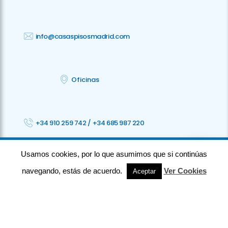
info@casaspisosmadrid.com
Oficinas
+34 910 259 742
/
+34 685 987 220
Usamos cookies, por lo que asumimos que si continúas
©2023 CPM · Todos los derechos reservados ·
Privacidad
· Aviso legal
·
Cookies
· Accesibilidad
navegando, estás de acuerdo.
Ver Cookies
Aceptar
⚡
Teamhost
Studio