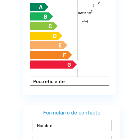
2
energía
m
año):
A
2
(KW h / m
B
año):
C
D
E
F
G
Poco eficiente
Formulario de contacto