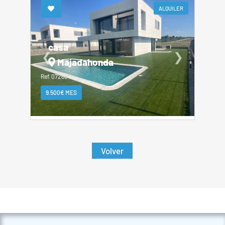
ALQUILER
casa
❮
❯
Majadahonda
Ref. 07266
9.500€ MES
Volver