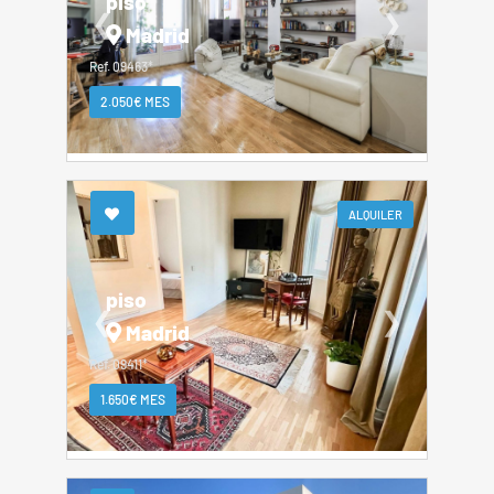
piso
❮
❯
Madrid
Ref. 09463*
2.050€ MES
ALQUILER
piso
❮
❯
Madrid
Ref. 09411*
1.650€ MES