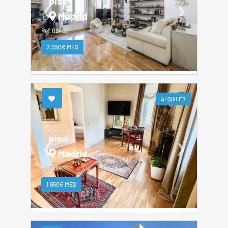
piso
❮
❯
Madrid
Ref. 09463*
2.050€ MES
ALQUILER
piso
❮
❯
Madrid
Ref. 09411*
1.650€ MES