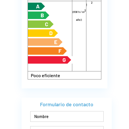
2
energía
m
año):
A
2
(KW h / m
B
año):
C
D
E
F
G
Poco eficiente
Formulario de contacto