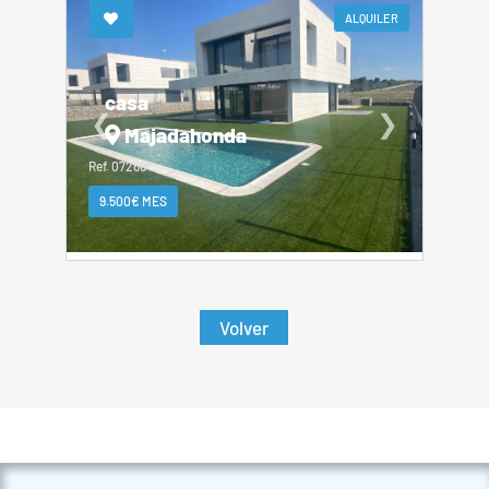
ALQUILER
casa
❮
❯
Majadahonda
Ref. 07266
9.500€ MES
Volver