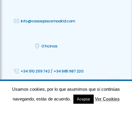
info@casaspisosmadrid.com
Oficinas
+34 910 259 742
/
+34 685 987 220
Usamos cookies, por lo que asumimos que si continúas
©2023 CPM · Todos los derechos reservados ·
Privacidad
· Aviso legal
·
Cookies
· Accesibilidad
navegando, estás de acuerdo.
Ver Cookies
Aceptar
⚡
Teamhost
Studio