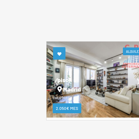
ALQUIL
piso
❮
Madrid
Ref. 09463*
2.050€ MES