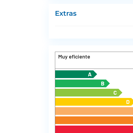
Extras
Muy eficiente
A
B
C
D