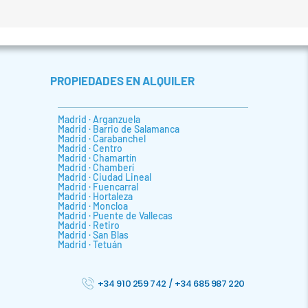
PROPIEDADES EN ALQUILER
Madrid · Arganzuela
Madrid · Barrio de Salamanca
Madrid · Carabanchel
Madrid · Centro
Madrid · Chamartín
Madrid · Chamberí
Madrid · Ciudad Lineal
Madrid · Fuencarral
Madrid · Hortaleza
Madrid · Moncloa
Madrid · Puente de Vallecas
Madrid · Retiro
Madrid · San Blas
Madrid · Tetuán
+34 910 259 742
/
+34 685 987 220