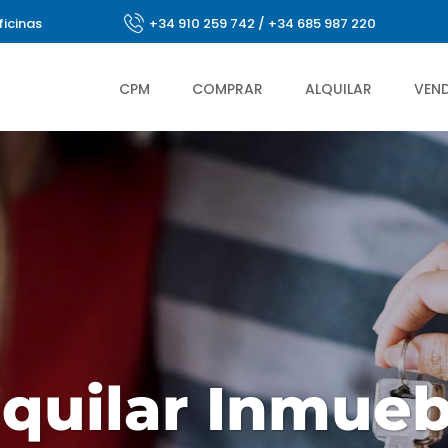
ficinas
+34 910 259 742
/
+34 685 987 220
CPM
COMPRAR
ALQUILAR
VEN
lquilar Inmueb