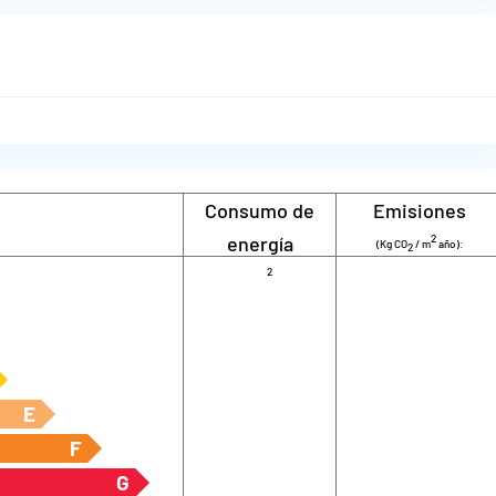
Consumo de
Emisiones
energía
2
(Kg CO
/ m
año):
2
2
(KW h / m
año):
E
F
G