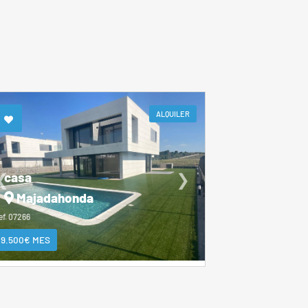
ALQUILER
casa
❮
❯
Majadahonda
ef. 07266
9.500€ MES