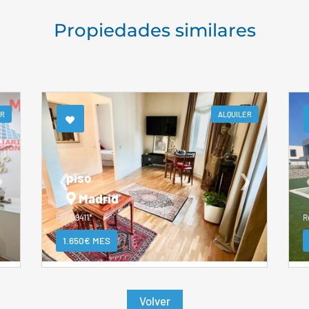
Propiedades similares
ER
ALQUILER
piso
❯
❮
❯
Madrid
Ref. 09411*
R
1.650€ MES
Volver