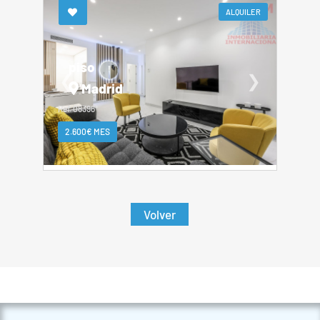
ALQUILER
piso
❮
❯
Madrid
Ref. 08396*
2.600€ MES
Volver