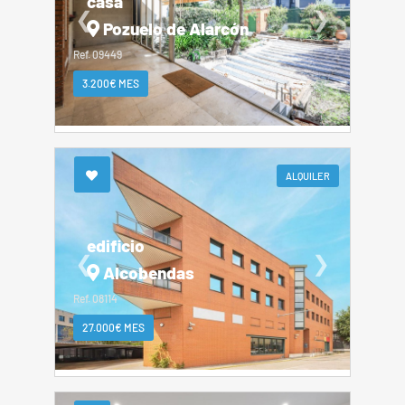
casa
❮
❯
Pozuelo de Alarcón
Ref. 09449
3.200€ MES
ALQUILER
edificio
❮
❯
Alcobendas
Ref. 08114
27.000€ MES