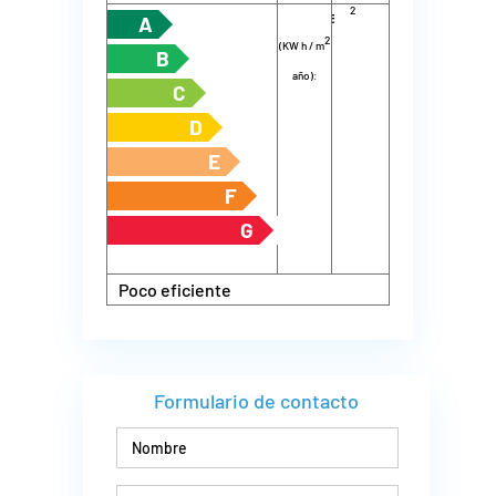
2
energía
m
año):
A
2
(KW h / m
B
año):
C
D
E
F
G
Poco eficiente
Formulario de contacto