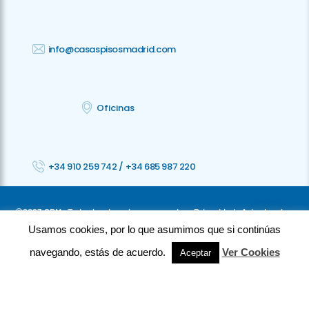
info@casaspisosmadrid.com
Oficinas
+34 910 259 742
/
+34 685 987 220
©2023 CPM · Todos los derechos reservados ·
Privacidad
· Aviso legal
Usamos cookies, por lo que asumimos que si continúas
·
Cookies
· Accesibilidad
navegando, estás de acuerdo.
Ver Cookies
Aceptar
⚡
Teamhost
Studio