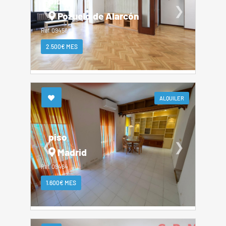
piso
❮
❯
Pozuelo de Alarcón
Ref. 09456
2.500€ MES
ALQUILER
piso
❮
❯
Madrid
Ref. 09464
1.600€ MES