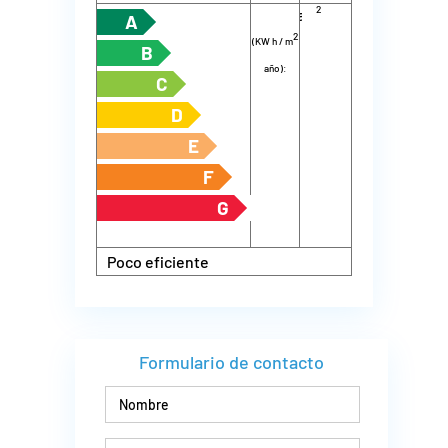
2
energía
m
año):
A
2
(KW h / m
B
año):
C
D
E
F
G
Poco eficiente
Formulario de contacto