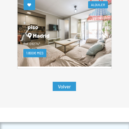
ALQUILER
piso
❮
❯
Madrid
Ref. 09274*
1.800€ MES
Volver