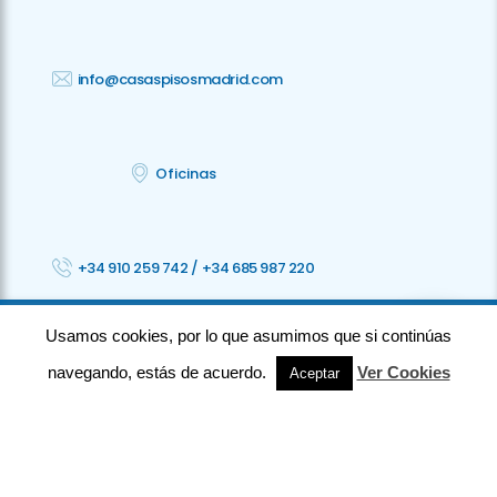
info@casaspisosmadrid.com
Oficinas
+34 910 259 742
/
+34 685 987 220
Usamos cookies, por lo que asumimos que si continúas
©2023 CPM · Todos los derechos reservados ·
Privacidad
· Aviso legal
·
Cookies
· Accesibilidad
navegando, estás de acuerdo.
Ver Cookies
Aceptar
⚡
Teamhost
Studio