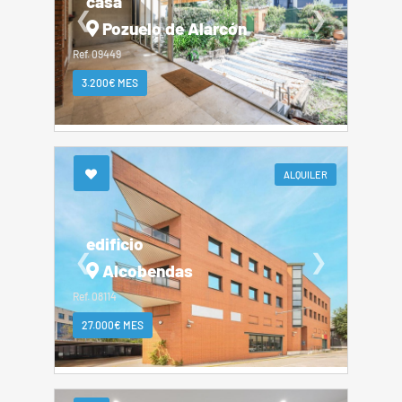
casa
❮
❯
Pozuelo de Alarcón
Ref. 09449
3.200€ MES
ALQUILER
edificio
❮
❯
Alcobendas
Ref. 08114
27.000€ MES