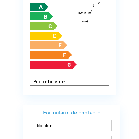
2
energía
m
año):
A
2
(KW h / m
B
año):
C
D
E
F
G
Poco eficiente
Formulario de contacto