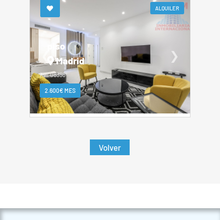
ALQUILER
piso
❮
❯
Madrid
Ref. 08396*
2.600€ MES
Volver