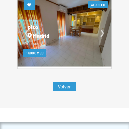
ALQUILER
piso
❮
❯
Madrid
Ref. 09464
1.600€ MES
Volver