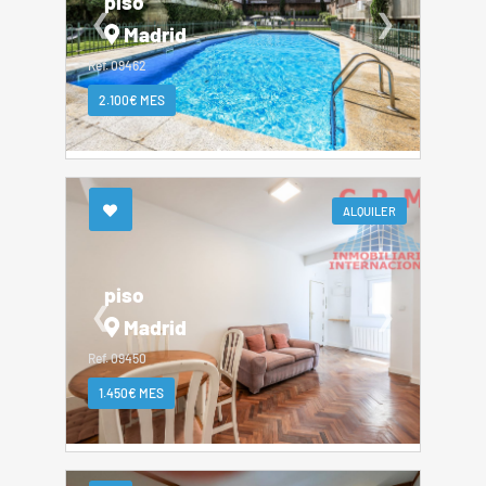
piso
❮
❯
Madrid
Ref. 09462
2.100€ MES
ALQUILER
piso
❮
❯
Madrid
Ref. 09450
1.450€ MES