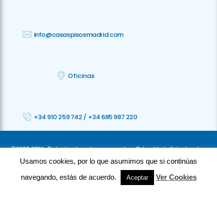
info@casaspisosmadrid.com
Oficinas
+34 910 259 742
/
+34 685 987 220
©2023 CPM · Todos los derechos reservados ·
Privacidad
· Aviso legal
Usamos cookies, por lo que asumimos que si continúas
·
Cookies
· Accesibilidad
navegando, estás de acuerdo.
Ver Cookies
Aceptar
⚡
Teamhost
Studio