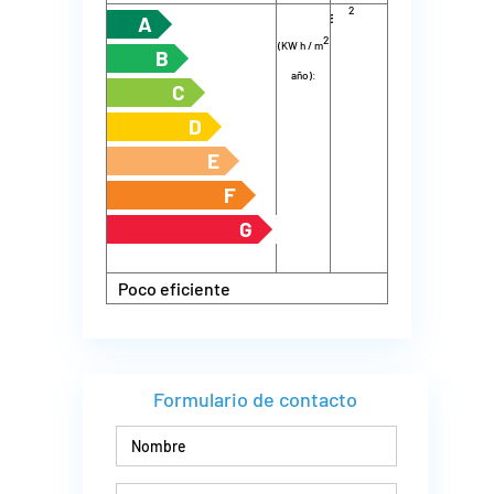
2
energía
m
año):
A
2
(KW h / m
B
año):
C
D
E
F
G
Poco eficiente
Formulario de contacto