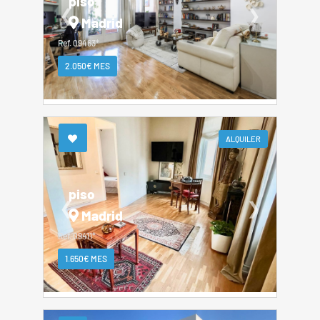
piso
❮
❯
Madrid
Ref. 09463*
2.050€ MES
ALQUILER
piso
❮
❯
Madrid
Ref. 09411*
1.650€ MES