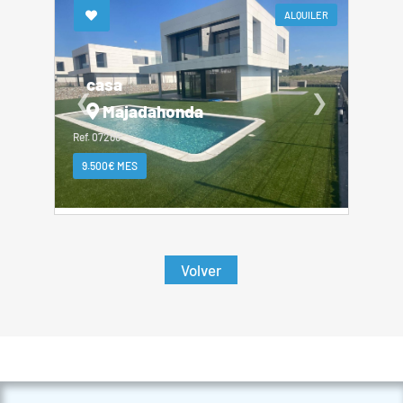
ALQUILER
casa
❮
❯
Majadahonda
Ref. 07266
9.500€ MES
Volver