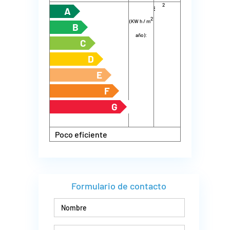
2
energía
m
año):
A
2
(KW h / m
B
año):
C
D
E
F
G
Poco eficiente
Formulario de contacto