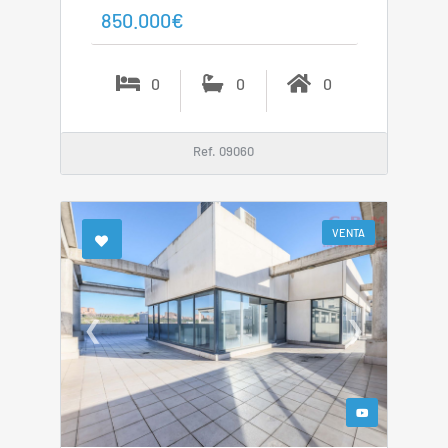
850.000€
0
0
0
Ref. 09060
VENTA
❮
❯