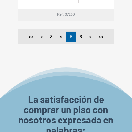
Ref. 07263
<<
<
3
4
5
6
>
>>
La satisfacción de
comprar un piso con
nosotros expresada en
palabras: