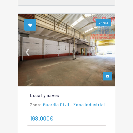
VENTA
❮
❯
Local y naves
Guardia Civil - Zona Industrial
168.000€