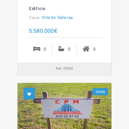
Edificio
Villa de Vallecas
5.580.000€
0
0
0
Ref. 07560
VENTA