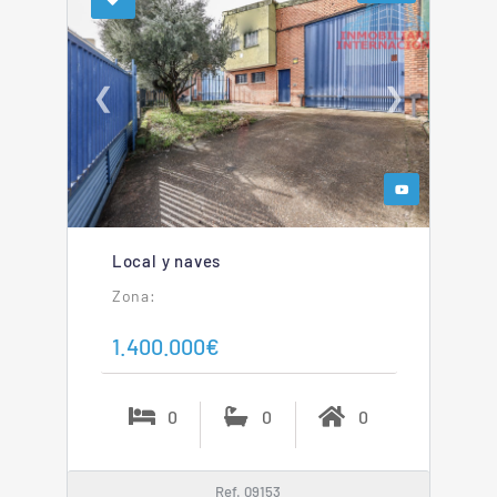
❮
❯
Local y naves
1.400.000€
0
0
0
Ref. 09153