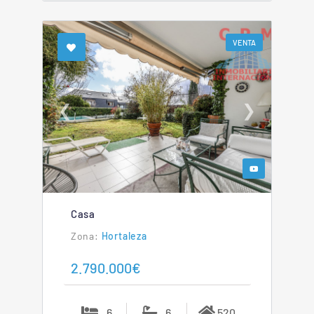
VENTA
❮
❯
Casa
Hortaleza
2.790.000€
6
6
520