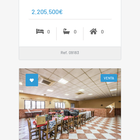
2.205.500€
0
0
0
Ref. 09183
VENTA
❮
❯